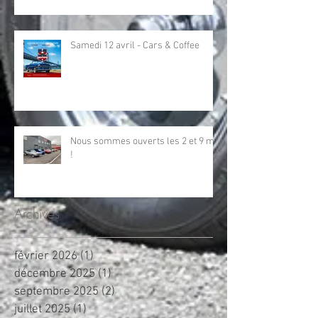
Samedi 12 avril - Cars & Coffee
Nous sommes ouverts les 2 et 9 mai
!
Archives
février 2026
(1)
1 post
décembre 2025
(1)
1 post
septembre 2025
(2)
2 posts
juillet 2025
(1)
1 post