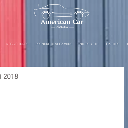
NOS VOITURES
PRENDRE RENDEZ-VOUS
NOTRE ACTU
HISTOIRE
i 2018