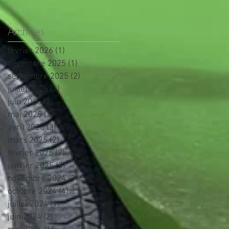
Archives
février 2026
(1)
1 post
décembre 2025
(1)
1 post
septembre 2025
(2)
2 posts
juillet 2025
(1)
1 post
juin 2025
(2)
2 posts
mai 2025
(2)
2 posts
avril 2025
(3)
3 posts
mars 2025
(2)
2 posts
février 2025
(2)
2 posts
janvier 2025
(3)
3 posts
novembre 2024
(3)
3 posts
octobre 2024
(4)
4 posts
juillet 2024
(1)
1 post
juin 2024
(2)
2 posts