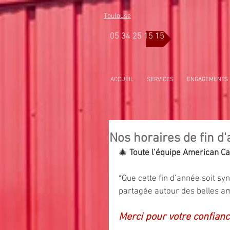
Toulouse
05 34 25 15 15
ACCUEIL
SERVICES
ENGAGEMENTS
Nos horaires de fin d
🎄 
Toute l’équipe American Ca
*Que cette fin d’année soit s
partagée autour des belles a
Merci pour votre confiance