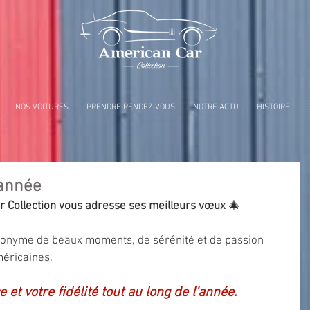
NOS VOITURES
PRENDRE RENDEZ-VOUS
NOTRE ACTU
HISTOIRE
'année
r Collection vous adresse ses meilleurs vœux
 🎄
ynonyme de beaux moments, de sérénité et de passion 
méricaines.
 et votre fidélité tout au long de l’année.