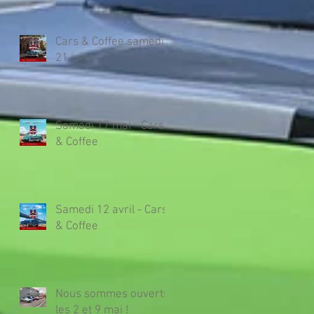
Cars & Coffee samedi
21 juin
Samedi 17 mai - Cars
& Coffee
Samedi 12 avril - Cars
& Coffee
Nous sommes ouverts
les 2 et 9 mai !