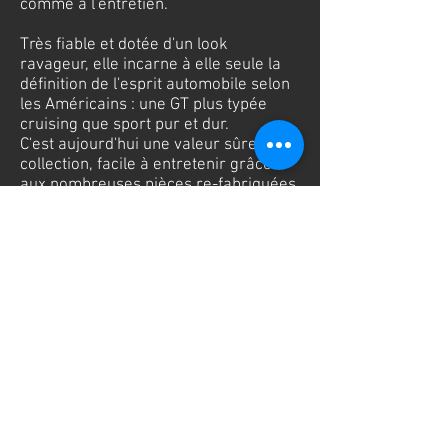
comme à l'entretien.
Très fiabl
e et dotée d'un look
ravageur, elle incarne à elle seule la
définition de l'esprit automobile selon
les Américains : une GT plus typée
cruising que sport pur et dur.
C'est aujourd'hui une valeur sûre en
collection, facile à entretenir grâce
aux nombreuses pièces re-fabriquées.
L’année 1969 est aussi celle d’un
nouveau style pour la Ford Mustang,
mais peut être plus affirmé que les
précédents. Tout cela dans le but de
plaire à un plus grand public. Les
modèles 69 et 70 ont un style plus
agressif et plus sport.
Cette voiture dispose du Moteur Ford
V8 302ci de 210ch, le tout couplé à
une boite automatique Ford C4
disposant de 3 vitesses. Le moteur et