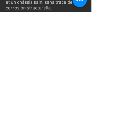
et un châssis sain, sans trace de
corrosion structurelle.
Les fondamentaux: bas de caisse, bas
d'ailes et passages de roue sont en
bon état.
Une révision complète sera effectuée
au moment de la vente.
Reprise possible
Frais de mise à la route en sus : 200€
TTC (plein de carburant, batterie
neuve, préparation intérieure et
extérieure)
3 mois de garantie compris, possibilité
d'étendre à 12 mois (sous réserve
d'acceptation)
Contact: